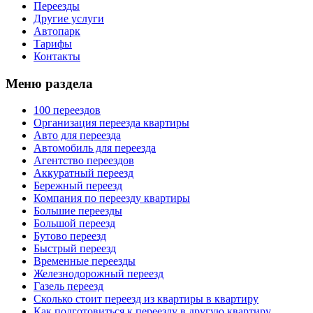
Переезды
Другие услуги
Автопарк
Тарифы
Контакты
Меню раздела
100 переездов
Организация переезда квартиры
Авто для переезда
Автомобиль для переезда
Агентство переездов
Аккуратный переезд
Бережный переезд
Компания по переезду квартиры
Большие переезды
Большой переезд
Бутово переезд
Быстрый переезд
Временные переезды
Железнодорожный переезд
Газель переезд
Сколько стоит переезд из квартиры в квартиру
Как подготовиться к переезду в другую квартиру