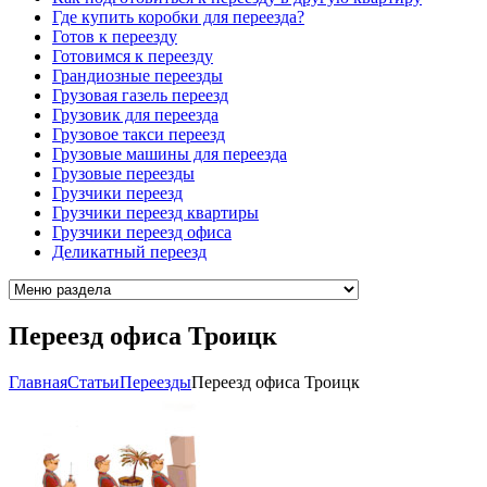
Где купить коробки для переезда?
Готов к переезду
Готовимся к переезду
Грандиозные переезды
Грузовая газель переезд
Грузовик для переезда
Грузовое такси переезд
Грузовые машины для переезда
Грузовые переезды
Грузчики переезд
Грузчики переезд квартиры
Грузчики переезд офиса
Деликатный переезд
Переезд офиса Троицк
Главная
Cтатьи
Переезды
Переезд офиса Троицк