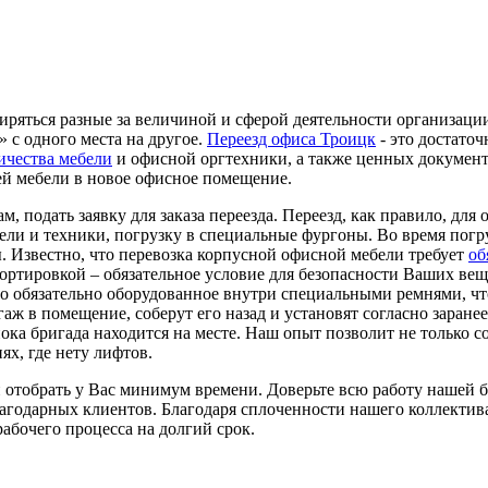
ширяться разные за величиной и сферой деятельности организац
 с одного места на другое.
Переезд офиса Троицк
- это достато
ичества мебели
и офисной оргтехники, а также ценных документ
ей мебели в новое офисное помещение.
, подать заявку для заказа переезда. Переезд, как правило, для 
ели и техники, погрузку в специальные фургоны. Во время погр
. Известно, что перевозка корпусной офисной мебели требует
об
портировкой – обязательное условие для безопасности Ваших ве
о обязательно оборудованное внутри специальными ремнями, чт
гаж в помещение, соберут его назад и установят согласно заран
ока бригада находится на месте. Наш опыт позволит не только с
ях, где нету лифтов.
отобрать у Вас минимум времени. Доверьте всю работу нашей б
годарных клиентов. Благодаря сплоченности нашего коллектива
рабочего процесса на долгий срок.