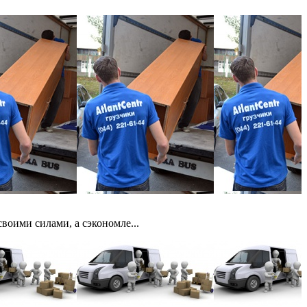
воими силами, а сэкономле...