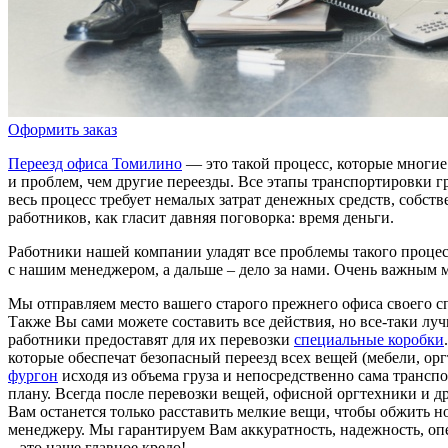
Оформить заказ
Переезд офиса Томилино
— это такой процесс, которые многие
и проблем, чем другие переезды. Все этапы транспортировки 
весь процесс требует немалых затрат денежных средств, собств
работников, как гласит давняя поговорка: время деньги.
Работники нашей компании уладят все проблемы такого процесс
с нашим менеджером, а дальше – дело за нами. Очень важным м
Мы отправляем место вашего старого прежнего офиса своего сп
Также Вы сами можете составить все действия, но все-таки лу
работники предоставят для их перевозки
специальные коробки
которые обеспечат безопасный переезд всех вещей (мебели, орг
фургон
исходя из объема груза и непосредственно сама трансп
плану. Всегда после перевозки вещей, офисной оргтехники и д
Вам останется только расставить мелкие вещи, чтобы обжить 
менеджеру. Мы гарантируем Вам аккуратность, надежность, оп
– это наше главное кредо!