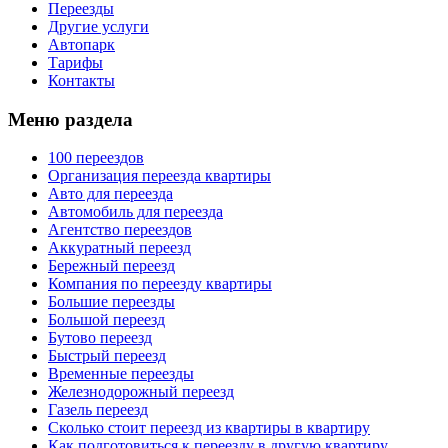
Переезды
Другие услуги
Автопарк
Тарифы
Контакты
Меню раздела
100 переездов
Организация переезда квартиры
Авто для переезда
Автомобиль для переезда
Агентство переездов
Аккуратный переезд
Бережный переезд
Компания по переезду квартиры
Большие переезды
Большой переезд
Бутово переезд
Быстрый переезд
Временные переезды
Железнодорожный переезд
Газель переезд
Сколько стоит переезд из квартиры в квартиру
Как подготовиться к переезду в другую квартиру