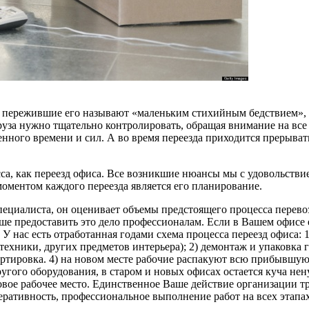
 пережившие его называют «маленьким стихийным бедствием», ве
груза нужно тщательно контролировать, обращая внимание на вс
енного времени и сил. А во время переезда приходится прерыват
а, как переезд офиса. Все возникшие нюансы мы с удовольствие
оментом каждого переезда является его планирование.
ециалиста, он оценивает объемы предстоящего процесса перевоз
чше предоставить это дело профессионалам. Если в Вашем офисе
. У нас есть отработанная годами схема процесса переезд офиса:
техники, других предметов интерьера); 2) демонтаж и упаковка 
ортировка. 4) на новом месте рабочие распакуют всю прибывшую 
ругого оборудования, в старом и новых офисах остается куча н
новое рабочее место. Единственное Ваше действие организации 
еративность, профессиональное выполнение работ на всех этапа