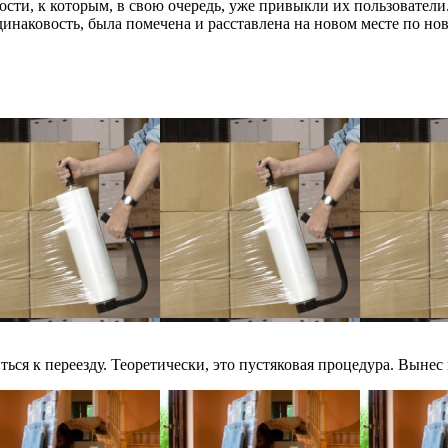
сти, к которым, в свою очередь, уже привыкли их пользователи.
одинаковость, была помечена и расставлена на новом месте по н
ся к переезду. Теоретически, это пустяковая процедура. Вынес в