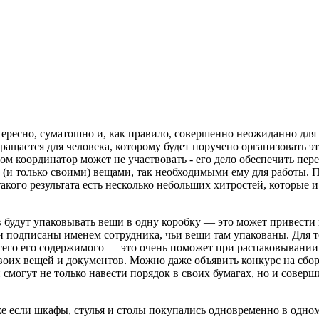
тересно, суматошно и, как правило, совершенно неожиданно для
щается для человека, которому будет поручено организовать это
м координатор может не участвовать - его дело обеспечить пере
и (и только своими) вещами, так необходимыми ему для работы. 
такого результата есть несколько небольших хитростей, которые
в будут упаковывать вещи в одну коробку — это может привести
и подписаны именем сотрудника, чьи вещи там упакованы. Для те
 всего его содержимого — это очень поможет при распаковывани
своих вещей и документов. Можно даже объявить конкурс на сбор
 смогут не только навести порядок в своих бумагах, но и совер
же если шкафы, стулья и столы покупались одновременно в одном 