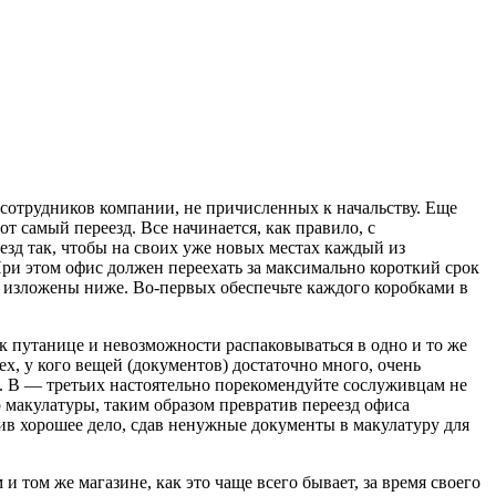
 сотрудников компании, не причисленных к начальству. Еще
т самый переезд. Все начинается, как правило, с
езд так, чтобы на своих уже новых местах каждый из
При этом офис должен переехать за максимально короткий срок
 и изложены ниже. Во-первых обеспечьте каждого коробками в
 к путанице и невозможности распаковываться в одно и то же
х, у кого вещей (документов) достаточно много, очень
и. В — третьих настоятельно порекомендуйте сослуживцам не
 макулатуры, таким образом превратив переезд офиса
шив хорошее дело, сдав ненужные документы в макулатуру для
и том же магазине, как это чаще всего бывает, за время своего