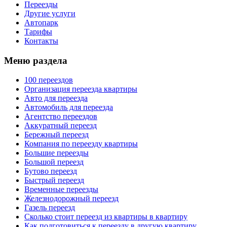
Переезды
Другие услуги
Автопарк
Тарифы
Контакты
Меню раздела
100 переездов
Организация переезда квартиры
Авто для переезда
Автомобиль для переезда
Агентство переездов
Аккуратный переезд
Бережный переезд
Компания по переезду квартиры
Большие переезды
Большой переезд
Бутово переезд
Быстрый переезд
Временные переезды
Железнодорожный переезд
Газель переезд
Сколько стоит переезд из квартиры в квартиру
Как подготовиться к переезду в другую квартиру