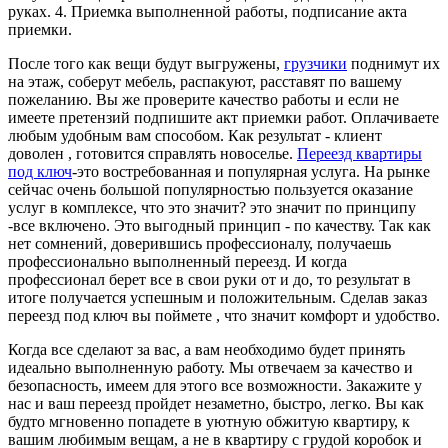
руках. 4. Приемка выполненной работы, подписание акта
приемки.
После того как вещи будут выгружены,
грузчики
поднимут их
на этаж, соберут мебель, распакуют, расставят по вашему
пожеланию. Вы же проверите качество работы и если не
имеете претензий подпишите акт приемки работ. Оплачиваете
любым удобным вам способом. Как результат - клиент
доволен , готовится справлять новоселье.
Переезд квартиры
под ключ
-это востребованная и популярная услуга. На рынке
сейчас очень большой популярностью пользуется оказание
услуг в комплексе, что это значит? это значит по принципу
-все включено. Это выгодный принцип - по качеству. Так как
нет сомнений, доверившись профессионалу, получаешь
профессионально выполненный переезд. И когда
профессионал берет все в свои руки от и до, то результат в
итоге получается успешным и положительным. Сделав заказ
переезд под ключ вы поймете , что значит комфорт и удобство.
Когда все сделают за вас, а вам необходимо будет принять
идеально выполненную работу. Мы отвечаем за качество и
безопасность, имеем для этого все возможности. Закажите у
нас и ваш переезд пройдет незаметно, быстро, легко. Вы как
будто мгновенно попадете в уютную обжитую квартиру, к
вашим любимым вещам, а не в квартиру с грудой коробок и