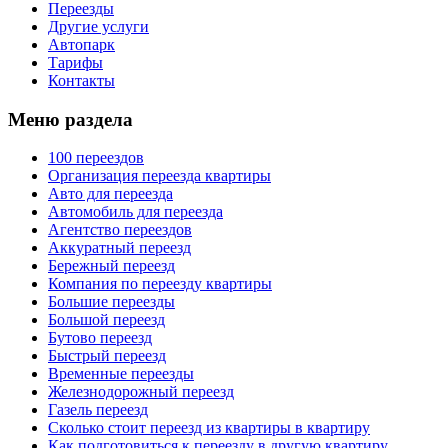
Переезды
Другие услуги
Автопарк
Тарифы
Контакты
Меню раздела
100 переездов
Организация переезда квартиры
Авто для переезда
Автомобиль для переезда
Агентство переездов
Аккуратный переезд
Бережный переезд
Компания по переезду квартиры
Большие переезды
Большой переезд
Бутово переезд
Быстрый переезд
Временные переезды
Железнодорожный переезд
Газель переезд
Сколько стоит переезд из квартиры в квартиру
Как подготовиться к переезду в другую квартиру