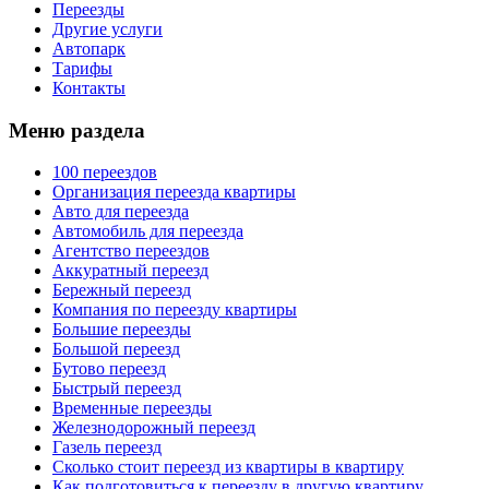
Переезды
Другие услуги
Автопарк
Тарифы
Контакты
Меню раздела
100 переездов
Организация переезда квартиры
Авто для переезда
Автомобиль для переезда
Агентство переездов
Аккуратный переезд
Бережный переезд
Компания по переезду квартиры
Большие переезды
Большой переезд
Бутово переезд
Быстрый переезд
Временные переезды
Железнодорожный переезд
Газель переезд
Сколько стоит переезд из квартиры в квартиру
Как подготовиться к переезду в другую квартиру