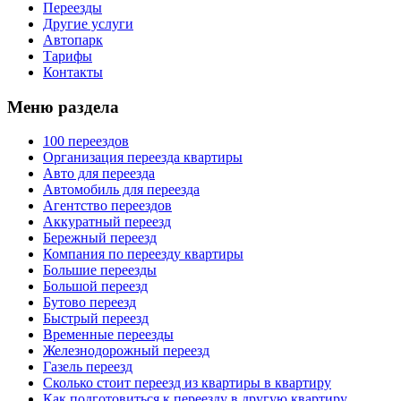
Переезды
Другие услуги
Автопарк
Тарифы
Контакты
Меню раздела
100 переездов
Организация переезда квартиры
Авто для переезда
Автомобиль для переезда
Агентство переездов
Аккуратный переезд
Бережный переезд
Компания по переезду квартиры
Большие переезды
Большой переезд
Бутово переезд
Быстрый переезд
Временные переезды
Железнодорожный переезд
Газель переезд
Сколько стоит переезд из квартиры в квартиру
Как подготовиться к переезду в другую квартиру