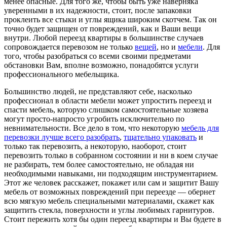
менее опасные. Для того же, чтобы быть уже наверняка
уверенными в их надежности, стоит, после запаковки
проклеить все стыки и углы ящика широким скотчем. Так он
точно будет защищен от повреждений, как и Ваши вещи
внутри. Любой переезд квартиры в большинстве случаев
сопровождается перевозом не только
вещей
, но и
мебели
. Для
того, чтобы разобраться со всеми своими предметами
обстановки Вам, вполне возможно, понадобятся услуги
профессионального мебельщика.
Большинство людей, не представляют себе, насколько
профессионал в области мебели может упростить переезд и
спасти мебель, которую слишком самостоятельные хозяева
могут просто-напросто угробить исключительно по
невнимательности. Все дело в том, что некоторую
мебель для
перевозки лучше всего разобрать
,
тщательно упаковать
и
только так перевозить, а некоторую, наоборот, стоит
перевозить только в собранном состоянии и ни в коем случае
не разбирать, тем более самостоятельно, не обладая ни
необходимыми навыками, ни подходящим инструментарием.
Этот же человек расскажет, покажет или сам и защитит Вашу
мебель от возможных повреждений при переезде — обернет
всю мягкую мебель специальными материалами, скажет как
защитить стекла, поверхности и углы любимых гарнитуров.
Стоит пережить хотя бы один переезд квартиры и Вы будете в