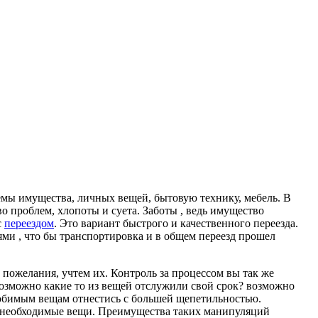
емы имущества, личных вещей, бытовую технику, мебель. В
 проблем, хлопоты и суета. Заботы , ведь имущество
с
переездом
. Это вариант быстрого и качественного переезда.
ми , что бы транспортировка и в общем переезд прошел
пожелания, учтем их. Контроль за процессом вы так же
Возможно какие то из вещей отслужили свой срок? возможно
любимым вещам отнестись с большей щепетильностью.
ые необходимые вещи. Преимущества таких манипуляций