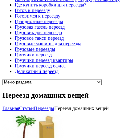
Где купить коробки для переезда?
Готов к переезду
Готовимся к переезду
Грандиозные переезды
Грузовая газель переезд
Грузовик для переезда
Грузовое такси переезд
Грузовые машины для переезда
Грузовые переезды
Грузчики переезд
Грузчики переезд квартиры
Грузчики переезд офиса
Деликатный переезд
Переезд домашних вещей
Главная
Cтатьи
Переезды
Переезд домашних вещей