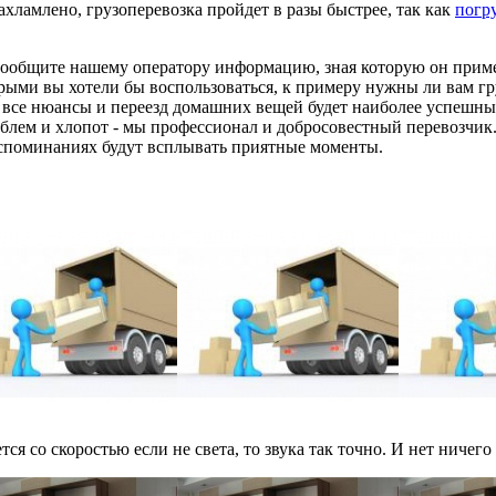
ахламлено, грузоперевозка пройдет в разы быстрее, так как
погр
 сообщите нашему оператору информацию, зная которую он приме
орыми вы хотели бы воспользоваться, к примеру нужны ли вам г
все нюансы и переезд домашних вещей будет наиболее успешным 
роблем и хлопот - мы профессионал и добросовестный перевозч
 воспоминаниях будут всплывать приятные моменты.
ся со скоростью если не света, то звука так точно. И нет ничего 