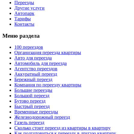
Переезды
Другие услуги
Автопарк
Тарифы
Контакты
Меню раздела
100 переездов
Организация переезда квартиры
Авто для переезда
Автомобиль для переезда
Агентство переездов
Аккуратный переезд
Бережный переезд
Компания по переезду квартиры
Большие переезды
Большой переезд
Бутово переезд
Быстрый переезд
Временные переезды
Железнодорожный переезд
Газель переезд
Сколько стоит переезд из квартиры в квартиру
Как подготовиться к переезду в другую квартиру