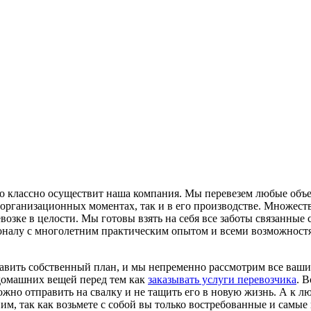
ко классно осуществит наша компания. Мы перевезем любые объ
рганизационных моментах, так и в его производстве. Множество
озке в целости. Мы готовы взять на себя все заботы связанные 
сионалу с многолетним практическим опытом и всеми возможностя
авить собственный план, и мы непременно рассмотрим все ваши 
домашних вещей перед тем как
заказывать услуги перевозчика
. 
ожно отправить на свалку и не тащить его в новую жизнь. А к 
им, так как возьмете с собой вы только востребованные и сам