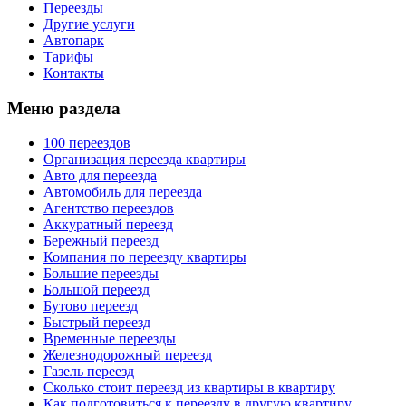
Переезды
Другие услуги
Автопарк
Тарифы
Контакты
Меню раздела
100 переездов
Организация переезда квартиры
Авто для переезда
Автомобиль для переезда
Агентство переездов
Аккуратный переезд
Бережный переезд
Компания по переезду квартиры
Большие переезды
Большой переезд
Бутово переезд
Быстрый переезд
Временные переезды
Железнодорожный переезд
Газель переезд
Сколько стоит переезд из квартиры в квартиру
Как подготовиться к переезду в другую квартиру