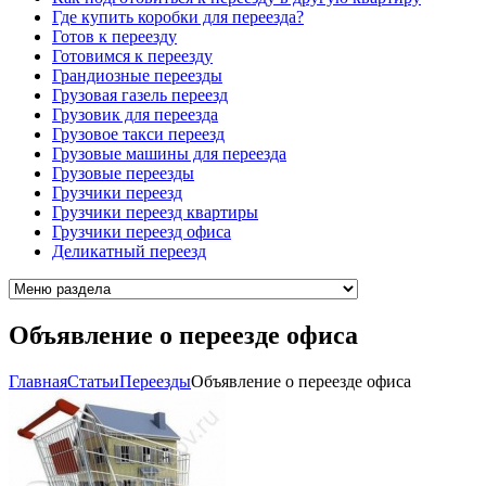
Где купить коробки для переезда?
Готов к переезду
Готовимся к переезду
Грандиозные переезды
Грузовая газель переезд
Грузовик для переезда
Грузовое такси переезд
Грузовые машины для переезда
Грузовые переезды
Грузчики переезд
Грузчики переезд квартиры
Грузчики переезд офиса
Деликатный переезд
Объявление о переезде офиса
Главная
Cтатьи
Переезды
Объявление о переезде офиса