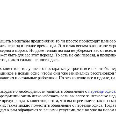
вышать масштабы предприятия, то ли просто происходит планово
ть переезд в теплое время года. Это и так весьма хлопотное мер
рного мороза. Но даже теплая погода не убережет вас от всех н
т быть для вас этот переезд. То есть не сам переезд, а прекращ
ие, никто сильно не пострадает.
х клиентов, то лучше его постараться устроить все так, чтобы пе
ников в новый офис, чтобы они уже занимались расстановкой те
авляться и остальные работники. Но это конечно все в идеале, на
е забудьте о необходимости написать объявление о
переезде офиса
едоразумений очень легко избежать, если вы всего за несколько н
е предупреждать клиентов, о том, что вы переезжаете, так вы см
 них также можно поместить объявление о переезде офиса. Тогд
удут к вам обращаться за вашими услугами, только уже на новом 