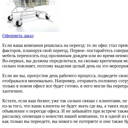
Оформить заказ
Если ваша компания решилась на переезд: то ли офис стал пре
факторов, планируя свой переезд. Первое- постарайтесь соверша
мебель переносить под проливным дождем или во время неимове
Во-первых, вы должны определиться, на сколько критичным може
сильно повлияет, поэтому выделив целый день на это мероприят
Если же вы, пропустив день рабочего процесса, подведете свои
отображался минимально. Например, отправить половину сотруд
только в новом офисе все будет готово, в него могли бы перепр
хаотичнее.
Кстати, если ваш бизнес уже так сильно связан с клиентами, н
из-за того, что ваши клиенты не будет знать где вы, а таких н
объявление о переезде офиса. И не забывайте при встрече такж
рассылку, оповещая о новостях вашей компании, то в одной из
как только вы переедете, вы никого не потеряете и они также б