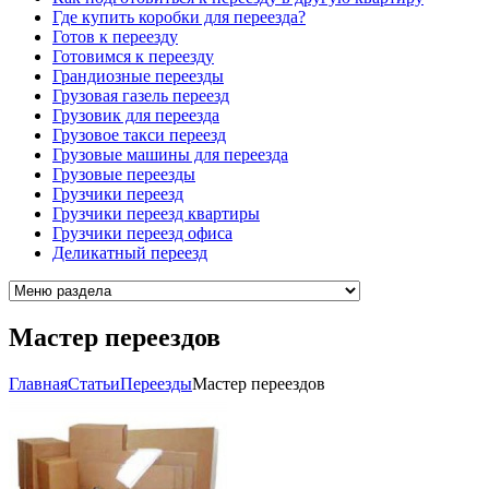
Где купить коробки для переезда?
Готов к переезду
Готовимся к переезду
Грандиозные переезды
Грузовая газель переезд
Грузовик для переезда
Грузовое такси переезд
Грузовые машины для переезда
Грузовые переезды
Грузчики переезд
Грузчики переезд квартиры
Грузчики переезд офиса
Деликатный переезд
Мастер переездов
Главная
Cтатьи
Переезды
Мастер переездов