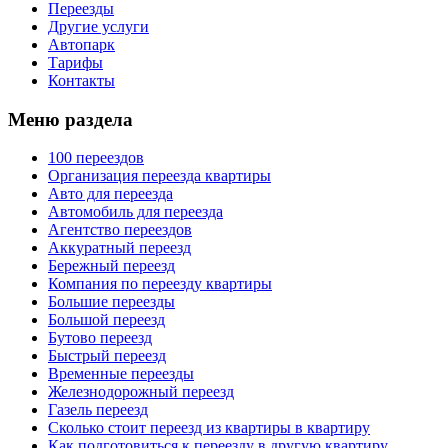
Переезды
Другие услуги
Автопарк
Тарифы
Контакты
Меню раздела
100 переездов
Организация переезда квартиры
Авто для переезда
Автомобиль для переезда
Агентство переездов
Аккуратный переезд
Бережный переезд
Компания по переезду квартиры
Большие переезды
Большой переезд
Бутово переезд
Быстрый переезд
Временные переезды
Железнодорожный переезд
Газель переезд
Сколько стоит переезд из квартиры в квартиру
Как подготовиться к переезду в другую квартиру