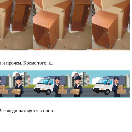
и прочем. Кроме того, к...
е люди находятся в посто...