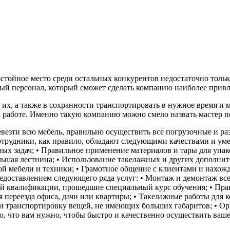
достойное место среди остальных конкурентов недостаточно тол
ный персонал, который сможет сделать компанию наиболее прив
их, а также в сохранности транспортировать в нужное время и м
 работе. Именно такую компанию можно смело назвать мастер п
везти всю мебель, правильно осуществить все погрузочные и ра
сотрудники, как правило, обладают следующими качествами и ум
ых задач; • Правильное применение материалов и тары для упак
ольшая лестница; • Использование такелажных и других дополни
й мебели и техники; • Грамотное общение с клиентами и нахож
едоставлением следующего ряда услуг: • Монтаж и демонтаж всех
й квалификации, прошедшие специальный курс обучения; • Прав
 переезда офиса, дачи или квартиры; • Такелажные работы для 
 и транспортировку вещей, не имеющих больших габаритов; • Ор
о, что вам нужно, чтобы быстро и качественно осуществить ваше