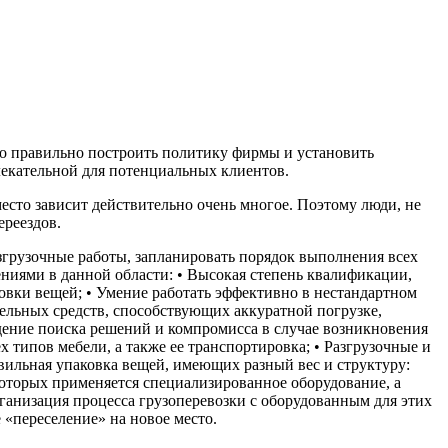
ько правильно построить политику фирмы и установить
лекательной для потенциальных клиентов.
есто зависит действительно очень многое. Поэтому люди, не
ереездов.
згрузочные работы, запланировать порядок выполнения всех
ениями в данной области: • Высокая степень квалификации,
овки вещей; • Умение работать эффективно в нестандартном
тельных средств, способствующих аккуратной погрузке,
дение поиска решений и компромисса в случае возникновения
 типов мебели, а также ее транспортировка; • Разгрузочные и
ильная упаковка вещей, имеющих разный вес и структуру:
которых применяется специализированное оборудование, а
ганизация процесса грузоперевозки с оборудованным для этих
 «переселение» на новое место.