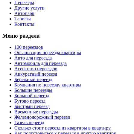
Переезды
Другие услуги
Автопарк
Тарифы
Контакты
Меню раздела
100 переездов
Организация переезда квартиры
Авто для переезда
Автомобиль для переезда
Агентство переездов
Аккуратный переезд
Бережный переезд
Компания по переезду квартиры
Большие переезды
Большой переезд
Бутово переезд
Быстрый переезд
Временные переезды
Железнодорожный переезд
Газель переезд
Сколько стоит переезд из квартиры в квартиру
Как подготовиться к переезду в другую квартиру