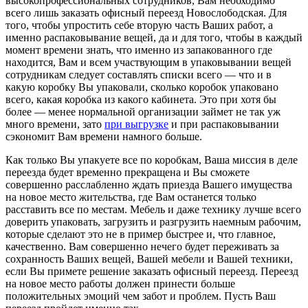
высокопрофессиональных сотрудников, Вам необходимо
всего лишь заказать офисный переезд Новослободская. Для
того, чтобы упростить себе вторую часть Ваших работ, а
именно распаковывание вещей, да и для того, чтобы в каждый
момент времени знать, что именно из запакованного где
находится, Вам и всем участвующим в упаковывании вещей
сотрудникам следует составлять списки всего — что и в
какую коробку Вы упаковали, сколько коробок упаковано
всего, какая коробка из какого кабинета. Это при хотя бы
более — менее нормальной организации займет не так уж
много времени, зато
при выгрузке
и при распаковывании
сэкономит Вам времени намного больше.
Как только Вы упакуете все по коробкам, Ваша миссия в деле
переезда будет временно прекращена и Вы сможете
совершенно расслабленно ждать приезда Вашего имущества
на новое место жительства, где Вам останется только
расставить все по местам. Мебель и даже технику лучше всего
доверить упаковать, загрузить и разгрузить наемным рабочим,
которые сделают это не в пример быстрее и, что главное,
качественно. Вам совершенно нечего будет переживать за
сохранность Ваших вещей, Вашей мебели и Вашей техники,
если Вы примете решение заказать офисный переезд. Переезд
на новое место работы должен принести больше
положительных эмоций чем забот и проблем. Пусть Ваш