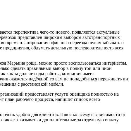
вается перспектива чего-то нового, появляются актуальные
еревозок представлен широким выбором автотранспортных
во время планирования офисного переезда нельзя забывать о
е предприятия, обдумать детальную последовательность всех
еезд Марьина роща, можно просто воспользоваться интернетом,
только сделать правильный выбор в пользу той или иной
ак как за долгие годы работы, компания имеет
озчик окажется надёжной то вам не понадобиться переживать ни
мещения с расстановкой мебели.
 организаций предоставляет услуги оценщика полностью на
т план рабочего процесса, напишет список всего
 очень удобно для клиентов. Плюс ко всему в зависимости от
о также заказывать и дополнительные за отдельную оплату.