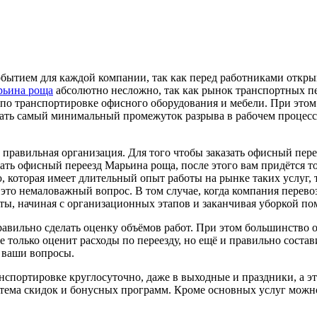
обытием для каждой компании, так как перед работниками откры
рьина роща
абсолютно несложно, так как рынок транспортных п
по транспортировке офисного оборудования и мебели. При этом 
вать самый минимальный промежуток разрыва в рабочем процесс
 правильная организация. Для того чтобы заказать офисный пер
азать офисный переезд Марьина роща, после этого вам придётся 
которая имеет длительный опыт работы на рынке таких услуг, т
 это немаловажный вопрос. В том случае, когда компания перев
исты, начиная с организационных этапов и заканчивая уборкой по
правильно сделать оценку объёмов работ. При этом большинство
олько оценит расходы по переезду, но ещё и правильно состави
 ваши вопросы.
портировке круглосуточно, даже в выходные и праздники, а это
истема скидок и бонусных программ. Кроме основных услуг можн