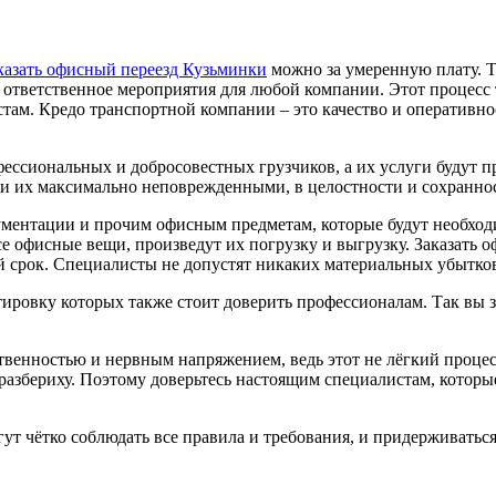
казать офисный переезд Кузьминки
можно за умеренную плату. 
 ответственное мероприятия для любой компании. Этот процесс 
ам. Кредо транспортной компании – это качество и оперативно
ессиональных и добросовестных грузчиков, а их услуги будут 
зти их максимально неповрежденными, в целостности и сохраннос
ументации и прочим офисным предметам, которые будут необход
офисные вещи, произведут их погрузку и выгрузку. Заказать о
 срок. Специалисты не допустят никаких материальных убытков
ровку которых также стоит доверить профессионалам. Так вы з
тственностью и нервным напряжением, ведь этот не лёгкий про
неразбериху. Поэтому доверьтесь настоящим специалистам, кото
 чётко соблюдать все правила и требования, и придерживаться