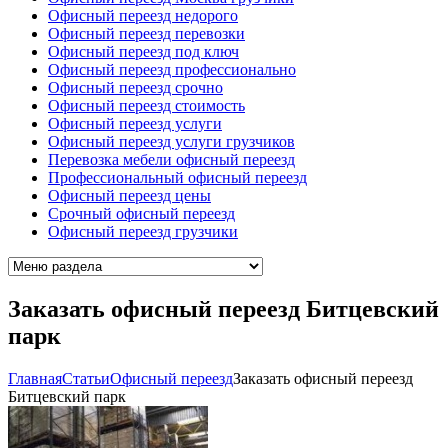
Офисный переезд недорого
Офисный переезд перевозки
Офисный переезд под ключ
Офисный переезд профессионально
Офисный переезд срочно
Офисный переезд стоимость
Офисный переезд услуги
Офисный переезд услуги грузчиков
Перевозка мебели офисный переезд
Профессиональный офисный переезд
Офисный переезд цены
Срочный офисный переезд
Офисный переезд грузчики
Заказать офисный переезд Битцевский
парк
Главная
Cтатьи
Офисный переезд
Заказать офисный переезд
Битцевский парк