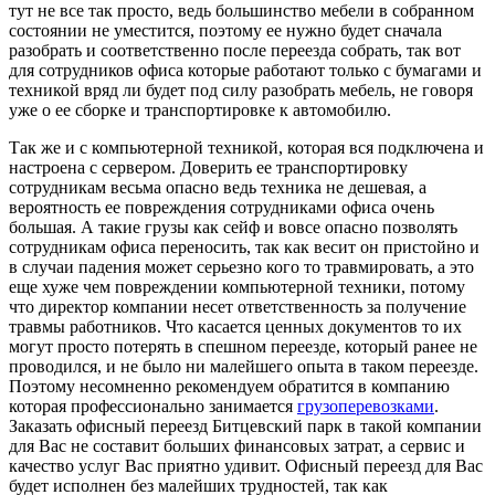
тут не все так просто, ведь большинство мебели в собранном
состоянии не уместится, поэтому ее нужно будет сначала
разобрать и соответственно после переезда собрать, так вот
для сотрудников офиса которые работают только с бумагами и
техникой вряд ли будет под силу разобрать мебель, не говоря
уже о ее сборке и транспортировке к автомобилю.
Так же и с компьютерной техникой, которая вся подключена и
настроена с сервером. Доверить ее транспортировку
сотрудникам весьма опасно ведь техника не дешевая, а
вероятность ее повреждения сотрудниками офиса очень
большая. А такие грузы как сейф и вовсе опасно позволять
сотрудникам офиса переносить, так как весит он пристойно и
в случаи падения может серьезно кого то травмировать, а это
еще хуже чем повреждении компьютерной техники, потому
что директор компании несет ответственность за получение
травмы работников. Что касается ценных документов то их
могут просто потерять в спешном переезде, который ранее не
проводился, и не было ни малейшего опыта в таком переезде.
Поэтому несомненно рекомендуем обратится в компанию
которая профессионально занимается
грузоперевозками
.
Заказать офисный переезд Битцевский парк в такой компании
для Вас не составит больших финансовых затрат, а сервис и
качество услуг Вас приятно удивит. Офисный переезд для Вас
будет исполнен без малейших трудностей, так как