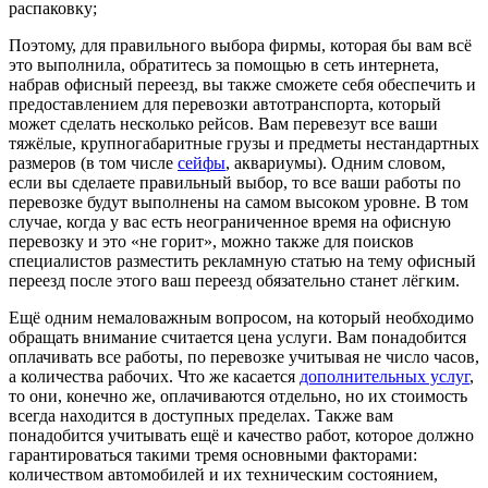
распаковку;
Поэтому, для правильного выбора фирмы, которая бы вам всё
это выполнила, обратитесь за помощью в сеть интернета,
набрав офисный переезд, вы также сможете себя обеспечить и
предоставлением для перевозки автотранспорта, который
может сделать несколько рейсов. Вам перевезут все ваши
тяжёлые, крупногабаритные грузы и предметы нестандартных
размеров (в том числе
сейфы
, аквариумы). Одним словом,
если вы сделаете правильный выбор, то все ваши работы по
перевозке будут выполнены на самом высоком уровне. В том
случае, когда у вас есть неограниченное время на офисную
перевозку и это «не горит», можно также для поисков
специалистов разместить рекламную статью на тему офисный
переезд после этого ваш переезд обязательно станет лёгким.
Ещё одним немаловажным вопросом, на который необходимо
обращать внимание считается цена услуги. Вам понадобится
оплачивать все работы, по перевозке учитывая не число часов,
а количества рабочих. Что же касается
дополнительных услуг
,
то они, конечно же, оплачиваются отдельно, но их стоимость
всегда находится в доступных пределах. Также вам
понадобится учитывать ещё и качество работ, которое должно
гарантироваться такими тремя основными факторами:
количеством автомобилей и их техническим состоянием,