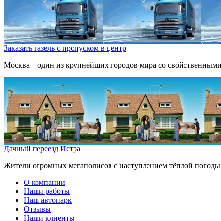
Заказать газель с пропуском в центр
Москва – один из крупнейших городов мира со свойственными
Дачный переезд Истра
Жители огромных мегаполисов с наступлением тёплой погоды п
О компании
Наши работы
Наш автопарк
Отзывы
Наши клиенты