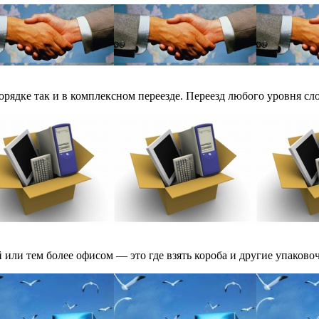
рядке так и в комплексном переезде. Переезд любого уровня сло
или тем более офисом — это где взять короба и другие упаковоч