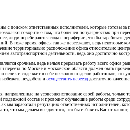
аны с поиском ответственных исполнителей, которые готовы за 
озволяют говорить о том, что большей популярностью при перее
внее, люди перебираются сюда с периферии, что бы заработать д
ий. В тоже время, офисы так же переезжают, ведь некоторые ко
начение территориально расположение офиса относительно центр
ием автотранспортной деятельности, ведь оно достаточно востр
вляется срочным, ведь нельзя прерывать работу всего офиса ради
 переезд по Москве и московской области должен быть проведен
о велик и содержит в себе несколько отделов работников, то сущ
ет избежать неудобств и
осуществить переезд
достаточно качестве
 направленные на усовершенствование своей работы, только так
 подвижной состав и проводит обучающие работы среди сотрудни
ак мы заработали репутацию ответственных исполнителей, кот
то, что мы делаем все для того, что бы избавить Вас от хлопот,