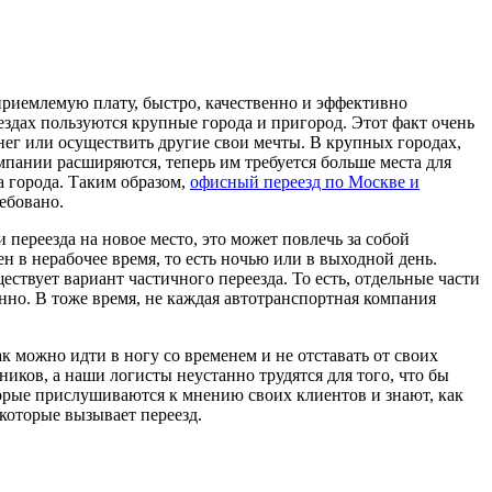
приемлемую плату, быстро, качественно и эффективно
здах пользуются крупные города и пригород. Этот факт очень
енег или осуществить другие свои мечты. В крупных городах,
мпании расширяются, теперь им требуется больше места для
а города. Таким образом,
офисный переезд по Москве и
ебовано.
 переезда на новое место, это может повлечь за собой
 в нерабочее время, то есть ночью или в выходной день.
ествует вариант частичного переезда. То есть, отдельные части
нно. В тоже время, не каждая автотранспортная компания
 можно идти в ногу со временем и не отставать от своих
ков, а наши логисты неустанно трудятся для того, что бы
орые прислушиваются к мнению своих клиентов и знают, как
 которые вызывает переезд.