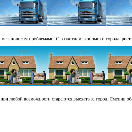
 мегаполисам проблемами. С развитием экономики города, рост
ри любой возможности стараются выехать за город. Сменив обст