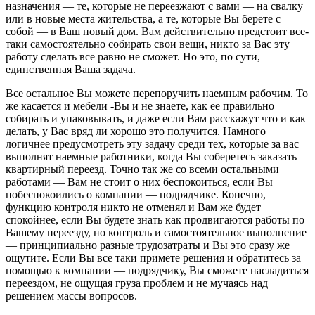
назначения — те, которые не переезжают с вами — на свалку
или в новые места жительства, а те, которые Вы берете с
собой — в Ваш новый дом. Вам действительно предстоит все-
таки самостоятельно собирать свои вещи, никто за Вас эту
работу сделать все равно не сможет. Но это, по сути,
единственная Ваша задача.
Все остальное Вы можете перепоручить наемным рабочим. То
же касается и мебели -Вы и не знаете, как ее правильно
собирать и упаковывать, и даже если Вам расскажут что и как
делать, у Вас вряд ли хорошо это получится. Намного
логичнее предусмотреть эту задачу среди тех, которые за вас
выполнят наемные работники, когда Вы соберетесь заказать
квартирный переезд. Точно так же со всеми остальными
работами — Вам не стоит о них беспокоиться, если Вы
побеспокоились о компании — подрядчике. Конечно,
функцию контроля никто не отменял и Вам же будет
спокойнее, если Вы будете знать как продвигаются работы по
Вашему переезду, но контроль и самостоятельное выполнение
— принципиально разные трудозатраты и Вы это сразу же
ощутите. Если Вы все таки примете решения и обратитесь за
помощью к компании — подрядчику, Вы сможете насладиться
переездом, не ощущая груза проблем и не мучаясь над
решением массы вопросов.