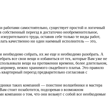
ми работами самостоятельно, существует простой и логичный
в собственный переезд в достаточно необременительное,
знурительного труда, оставив себе только те виды работ,
сделать качественно ни один наемный исполнитель — это,
и необходимо собрать, их же еще и необходимо разобрать. А
рать все свои вещи и избавиться от тех, которые Вам уже не
использовали вещи на протяжении времени, более длительном,
 например, нежно хранимого свадебного платья. Это правило
ь квартирный переезд предварительно согласовав с
трудники таких компаний — поистине волшебники и мастера
Вам стоит позаботится, подозревая о возможном
ми компании о том, что они возьмут с собой все необходимые