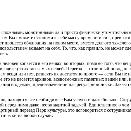
семи сложными, монотонными да и просто физически утомительны
азом Вы сможете сэкономить себе массу времени и сил, преврати
 процесса обживания на новом месте, вместо долгого тяжелого и
удовольствием возьмет на себя. То, что, как правило, не может 
щей.
человек копается в его вещах, во-вторых, помимо того, что вещ
ладелец этих вот самых вещей. Переезд — отличный повод переб
Вам вещи или нет, развеять их достаточно просто — если Вы не 
 же это не касается архивов, всевозможных памятных вещей или,
ания и одежды, предназначенной для регулярной носки. Заказат
вило, находятся все необходимые Вам услуги и даже больше. Со
ой перед ними даже нестандартной задачей. Единственное о чем 
артирный переезд Парк культуры, это договориться с сотрудника
тически на любой случай.