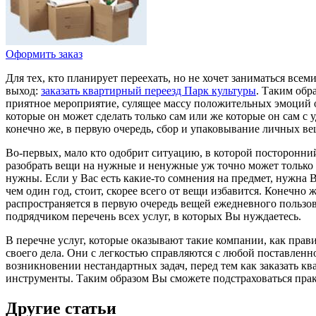
Оформить заказ
Для тех, кто планирует переехать, но не хочет заниматься в
выход:
заказать квартирный переезд Парк культуры
. Таким обр
приятное мероприятие, сулящее массу положительных эмоций от
которые он может сделать только сам или же которые он сам с 
конечно же, в первую очередь, сбор и упаковывание личных ве
Во-первых, мало кто одобрит ситуацию, в которой посторонний 
разобрать вещи на нужные и ненужные уж точно может только в
нужны. Если у Вас есть какие-то сомнения на предмет, нужна 
чем один год, стоит, скорее всего от вещи избавится. Конечно
распространяется в первую очередь вещей ежедневного пользов
подрядчиком перечень всех услуг, в которых Вы нуждаетесь.
В перечне услуг, которые оказывают такие компании, как пра
своего дела. Они с легкостью справляются с любой поставленн
возникновении нестандартных задач, перед тем как заказать кв
инструменты. Таким образом Вы сможете подстраховаться прак
Другие статьи