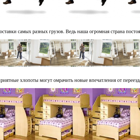
оставки самых разных грузов. Ведь наша огромная страна постоя
риятные хлопоты могут омрачить новые впечатления от переезда.