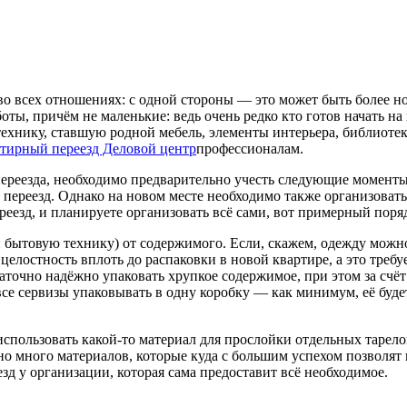
о всех отношениях: с одной стороны — это может быть более но
оты, причём не маленькие: ведь очень редко кто готов начать н
ехнику, ставшую родной мебель, элементы интерьера, библиотек
ртирный переезд Деловой центр
профессионалам.
переезда, необходимо предварительно учесть следующие моменты
м переезд. Однако на новом месте необходимо также организоват
реезд, и планируете организовать всё сами, вот примерный поря
 бытовую технику) от содержимого. Если, скажем, одежду можно
 целостность вплоть до распаковки в новой квартире, а это тре
аточно надёжно упаковать хрупкое содержимое, при этом за счё
се сервизы упаковывать в одну коробку — как минимум, её буде
ользовать какой-то материал для прослойки отдельных тарелок,
но много материалов, которые куда с большим успехом позволят
езд у организации, которая сама предоставит всё необходимое.