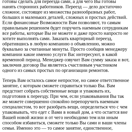
готовы сделать для переезда сами, а для чего Вы готовы
нанять сторонних работников. Переезд — дело достаточно
сложное, состоящее из множества разнообразных работ,
больших и маленьких деталей, сложных и простых действий.
Если финансовые Возможности Вам позволяют, то самым
правильным решением будет поручить наемным сотрудникам
все работы, которые Вы не можете и даже просто напросто не
хотите выполнять сами. Заказать квартирный переезд,
обратившись в любую компанию о объявлению, можно
буквально за считанные минуты. Просто сообщив менеджеру
компании какие именно услуги Вас интересуют, в какой
временной период. Менеджер озвучит Вам сумму заказа и вот,
заключив договор Вы являетесь счастливым участником
одного из самых простых по организации ремонтов.
Теперь Вам осталось самое непростое, но самое ответственное
занятие, с которым сможете справиться только Вы. Вам
предстоит собрать собственные вещи и упаковать их,
подготовив к переезду. При чем, если упаковывания Вы так
же можете совершенно спокойно перепоручить наемным
специалистом, то вот разобрать вещи, определиться что с чем
упаковывать, что едет с Вами в новый дом, а что остается вне
Вашей новой жизни и от чего необходимо тем или иным
способом избавиться, сможете только Вы сами и ваши члены
семьи. Именно это — то самое занятие, единственное,