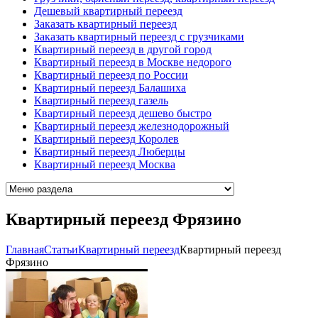
Дешевый квартирный переезд
Заказать квартирный переезд
Заказать квартирный переезд с грузчиками
Квартирный переезд в другой город
Квартирный переезд в Москве недорого
Квартирный переезд по России
Квартирный переезд Балашиха
Квартирный переезд газель
Квартирный переезд дешево быстро
Квартирный переезд железнодорожный
Квартирный переезд Королев
Квартирный переезд Люберцы
Квартирный переезд Москва
Квартирный переезд Фрязино
Главная
Cтатьи
Квартирный переезд
Квартирный переезд
Фрязино