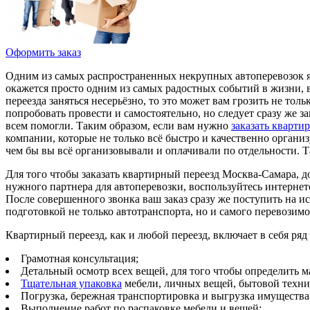
Оформить заказ
Одним из самых распространенных некрупных автоперевозок яв
окажется просто одним из самых радостных событий в жизни, 
переезда заняться несерьёзно, то это может вам грозить не т
попробовать провести и самостоятельно, но следует сразу же за
всем помогли. Таким образом, если вам нужно
заказать кварти
компании, которые не только всё быстро и качественно органи
чем бы вы всё организовывали и оплачивали по отдельности. Т
Для того чтобы заказать квартирный переезд Москва-Самара, 
нужного партнера для автоперевозки, воспользуйтесь интернето
После совершенного звонка ваш заказ сразу же поступить на
подготовкой не только автотранспорта, но и самого перевозим
Квартирный переезд, как и любой переезд, включает в себя ря
Грамотная консультация;
Детальный осмотр всех вещей, для того чтобы определить м
Тщательная упаковка
мебели, личных вещей, бытовой техни
Погрузка, бережная транспортировка и выгрузка имущества
Выполнение работ по распаковке мебели и вещей;