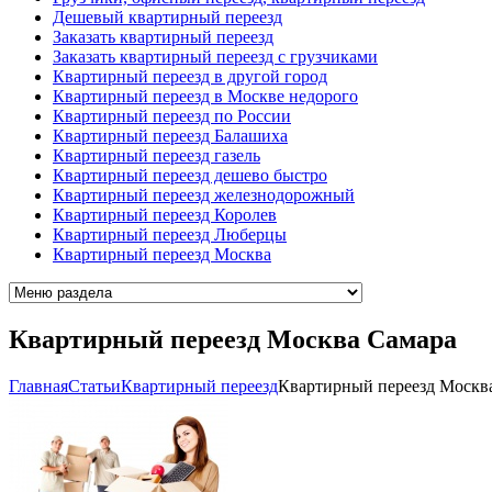
Дешевый квартирный переезд
Заказать квартирный переезд
Заказать квартирный переезд с грузчиками
Квартирный переезд в другой город
Квартирный переезд в Москве недорого
Квартирный переезд по России
Квартирный переезд Балашиха
Квартирный переезд газель
Квартирный переезд дешево быстро
Квартирный переезд железнодорожный
Квартирный переезд Королев
Квартирный переезд Люберцы
Квартирный переезд Москва
Квартирный переезд Москва Самара
Главная
Cтатьи
Квартирный переезд
Квартирный переезд Москв