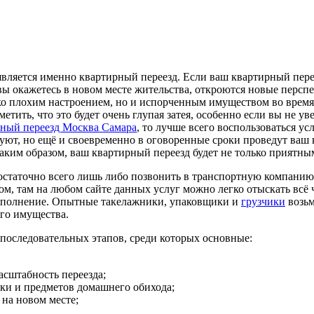
ляется именно квартирный переезд. Если ваш квартирный перее
вы окажетесь в новом месте жительства, откроются новые персп
олько плохим настроением, но и испорченным имуществом во врем
метить, что это будет очень глупая затея, особенно если вы не ув
рный переезд Москва Самара
, то лучше всего воспользоваться 
зуют, но ещё и своевременно в оговоренные сроки проведут ваш 
аким образом, ваш квартирный переезд будет не только приятны
достаточно всего лишь либо позвонить в транспортную компанию
м, там на любом сайте данных услуг можно легко отыскать всё чт
 исполнение. Опытные такелажники, упаковщики и
грузчики
возьм
ого имущества.
д последовательных этапов, среди которых основные:
асштабность переезда;
ки и предметов домашнего обихода;
 на новом месте;