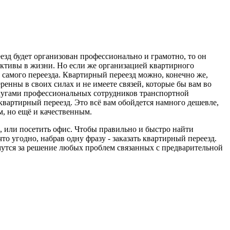
зд будет организован профессионально и грамотно, то он
ективы в жизни. Но если же организацией квартирного
я самого переезда. Квартирный переезд можно, конечно же,
еренны в своих силах и не имеете связей, которые бы вам во
услугами профессиональных сотрудников транспортной
квартирный переезд. Это всё вам обойдется намного дешевле,
м, но ещё и качественным.
, или посетить офис. Чтобы правильно и быстро найти
о угодно, набрав одну фразу - заказать квартирный переезд.
утся за решение любых проблем связанных с предварительной