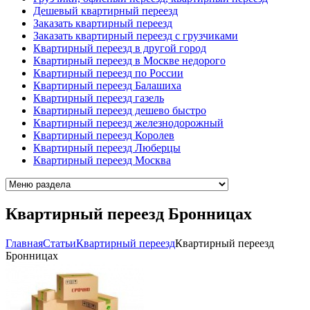
Дешевый квартирный переезд
Заказать квартирный переезд
Заказать квартирный переезд с грузчиками
Квартирный переезд в другой город
Квартирный переезд в Москве недорого
Квартирный переезд по России
Квартирный переезд Балашиха
Квартирный переезд газель
Квартирный переезд дешево быстро
Квартирный переезд железнодорожный
Квартирный переезд Королев
Квартирный переезд Люберцы
Квартирный переезд Москва
Квартирный переезд Бронницах
Главная
Cтатьи
Квартирный переезд
Квартирный переезд
Бронницах