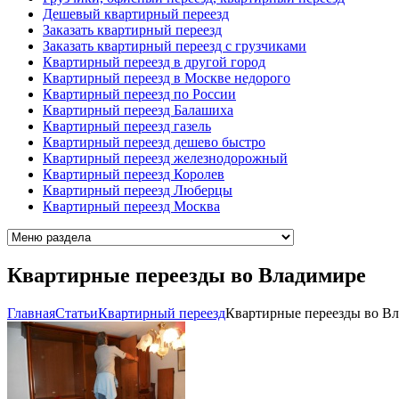
Дешевый квартирный переезд
Заказать квартирный переезд
Заказать квартирный переезд с грузчиками
Квартирный переезд в другой город
Квартирный переезд в Москве недорого
Квартирный переезд по России
Квартирный переезд Балашиха
Квартирный переезд газель
Квартирный переезд дешево быстро
Квартирный переезд железнодорожный
Квартирный переезд Королев
Квартирный переезд Люберцы
Квартирный переезд Москва
Квартирные переезды во Владимире
Главная
Cтатьи
Квартирный переезд
Квартирные переезды во В