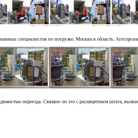
анных специалистов по погрузке. Москва и область. Аутсорсинг
имостью переезда. Связано ли это с расширением штата, вызван