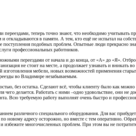
и переездами, теперь точно знают, что необходимо учитывать пр
 и откладываются в памяти. А тем, кто ещё не испытал на собст
ре поступления подобных проблем. Опытные люди прекрасно знают
услуги профессиональных работников.
ожными переездами от начала и до конца, от «А» до «Я». Отброс
изация не стоит на месте, а продолжает узнавать и вникать во 
ий изготовления мебели, новых возможностей применения старых
ереезды во Владимире незабываемым.
остью, без остатка. Сделают всё, чтобы клиенту было как можно
ля чего делается. Работать с ними –одно удовольствие, они не д
ента. Всю требуемую работу выполнят очень быстро и профессио
анием различного специального оборудования. Для вас прибудет
 по новому адресу осторожно, но вместе с тем оперативно. Обр
 и избежите многочисленных проблем. При этом вы не потратите 