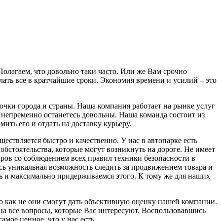
 Полагаем, что довольно таки часто. Или же Вам срочно
ть все в кратчайшие сроки. Экономия времени и усилий – это
точки города и страны. Наша компания работает на рынке услуг
 непременно останетесь довольны. Наша команда состоит из
ить его и отдать на доставку курьеру.
ествляется быстро и качественно. У нас в автопарке есть
бстоятельства, которые могут возникнуть на дороге. Не имеет
варов со соблюдением всех правил техники безопасности в
ась уникальная возможность следить за продвижением товара и
ть и максимально придерживаемся этого. К тому же для наших
то как не они смогут дать объективную оценку нашей компании.
 на все вопросы, которые Вас интересуют. Воспользовавшись
мое ценное, что у нас есть.