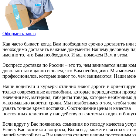
Оформить заказ
Как часто бывает, когда Вам необходимо срочно доставить или 
необходимо доставить важные документы Вашему деловому парт
именно то, что Вам необходимо. И мы поможем Вам в этом.
Экспресс доставка по России – это то, чем занимается наша ко
довольно таки давно и знаем, что Вам необходимо. Мы можем н
профессионалов, которые знают то, чем занимаются. Наши мене
Наши водители и курьеры отлично знают дороги и ориентируютс
только современные автомобили, которые периодически проходя
значения вес, материал, габариты товара, которые необходимо 
максимально коротки сроки. Мы позаботимся о том, чтобы това
узнать точное время доставки. Соотношение цены и качества –
постоянных клиентов у нас действуют системы скидок и бонусо
Если вдруг у Вас появились сомнения по поводу качества услу
Если у Вас возникли вопросы, Вы всегда можете связаться с н
нашей услугой раз – Вы навсегда станете нашим постоянным кл