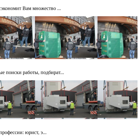
сэкономит Вам множество ...
е поиски работы, подбират...
рофессии: юрист, э...