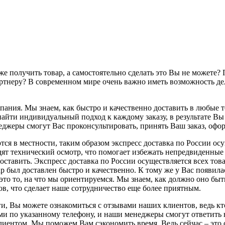
же получить товар, а самостоятельно сделать это Вы не можете?
неру? В современном мире очень важно иметь возможность дела
мпания. Мы знаем, как быстро и качественно доставить в любые 
айти индивидуальный подход к каждому заказу, в результате Вы
джеры смогут Вас проконсультировать, принять Ваш заказ, оформ
я в местности, таким образом экспресс доставка по России осущ
т технический осмотр, что помогает избежать непредвиденные о
доставить. Экспресс доставка по России осуществляется всех то
р был доставлен быстро и качественно. К тому же у Вас появил
 это то, на что мы ориентируемся. Мы знаем, как должно оно бы
в, что сделает наше сотрудничество еще более приятным.
ги, Вы можете ознакомиться с отзывами наших клиентов, ведь к
ами по указанному телефону, и наши менеджеры смогут ответить
иентом. Мы поможем Вам сэкономить время. Ведь сейчас – это са