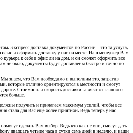
ом. Экспресс доставка документов по России – это та услуга,
ш офис и оформить доставку у нас на месте. Наш менеджер Вам
 курьера к себе в офис ли на дом, и он сможет оформить все
 там не было, документы будут доставлены быстро и точно по
Мы знаем, что Вам необходимо и выполним это, затратив
ми, которые отлично ориентируются в местности и смогут
ороге. Стоимость и скорость доставки зависят от главного
ятся больше.
 должны получить и прилагаем максимум усилий, чтобы все
я стала для Вас еще более приятной. Ведь теперь у нас
помогут сделать Вам выбор. Ведь кто как не они, смогут дать
ону двадцать четыре часа в сутки семь дней в неделю, и наши