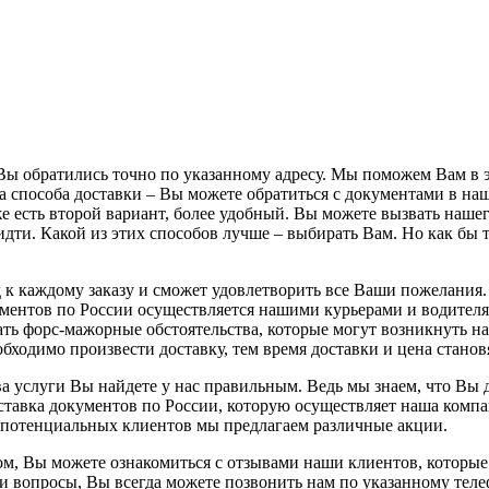
ы обратились точно по указанному адресу. Мы поможем Вам в эт
ва способа доставки – Вы можете обратиться с документами в на
е есть второй вариант, более удобный. Вы можете вызвать нашего
о идти. Какой из этих способов лучше – выбирать Вам. Но как бы
 каждому заказу и сможет удовлетворить все Ваши пожелания. 
ментов по России осуществляется нашими курьерами и водителя
ь форс-мажорные обстоятельства, которые могут возникнуть на д
обходимо произвести доставку, тем время доставки и цена станов
а услуги Вы найдете у нас правильным. Ведь мы знаем, что Вы
авка документов по России, которую осуществляет наша компани
я потенциальных клиентов мы предлагаем различные акции.
ом, Вы можете ознакомиться с отзывами наши клиентов, которые 
и вопросы, Вы всегда можете позвонить нам по указанному телеф