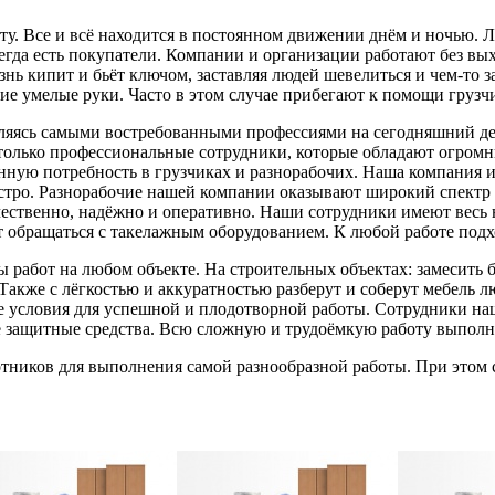
у. Все и всё находится в постоянном движении днём и ночью. Лю
гда есть покупатели. Компании и организации работают без вых
 кипит и бьёт ключом, заставляя людей шевелиться и чем-то зани
ние умелые руки. Часто в этом случае прибегают к помощи грузч
 являясь самыми востребованными профессиями на сегодняшний 
 только профессиональные сотрудники, которые обладают огром
нную потребность в грузчиках и разнорабочих. Наша компания и
стро. Разнорабочие нашей компании оказывают широкий спектр у
ачественно, надёжно и оперативно. Наши сотрудники имеют вес
 обращаться с такелажным оборудованием. К любой работе подхо
 работ на любом объекте. На строительных объектах: замесить 
Также с лёгкостью и аккуратностью разберут и соберут мебель 
все условия для успешной и плодотворной работы. Сотрудники на
те защитные средства. Всю сложную и трудоёмкую работу выполн
тников для выполнения самой разнообразной работы. При этом 