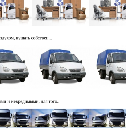
здухом, кушать собствен...
ми и невредимыми, для того...