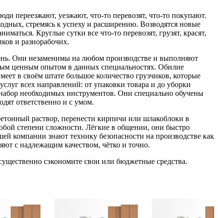
ди переезжают, уезжают, что-то перевозят, что-то покупают.
одных, стремясь к успеху и расширению. Возводятся новые
маться. Круглые сутки все что-то перевозят, грузят, красят,
иков и разнорабочих.
день. Они незаменимы на любом производстве и выполняют
ным ценным опытом в данных специальностях. Обилие
меет в своём штате большое количество грузчиков, которые
слуг всех направлений: от упаковки товара и до уборки
ь набор необходимых инструментов. Они специально обучены
дят ответственно и с умом.
бетонный раствор, перенести кирпичи или шлакоблоки в
любой степени сложности. Лёгкие в общении, они быстро
шей компании знают технику безопасности на производстве как
яют с надлежащим качеством, чётко и точно.
существенно сэкономите свои или бюджетные средства.