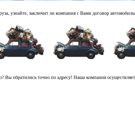
руза, узнайте, заключит ли компания с Вами договор автомобильн
? Вы обратились точно по адресу! Наша компания осуществляет 