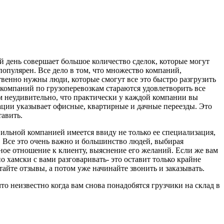
 день совершает большое количество сделок, которые могут
популярен. Все дело в том, что множество компаний,
твенно нужны люди, которые смогут все это быстро разгрузить
о компаний по грузоперевозкам стараются удовлетворить все
ем неудивительно, что практически у каждой компании вы
зации указывает офисные, квартирные и дачные переезды. Это
тавить.
вильной компанией имеется ввиду не только ее специализация,
. Все это очень важно и большинство людей, выбирая
ное отношение к клиенту, выяснение его желаний. Если же вам
 хамски с вами разговаривать- это оставит только крайне
айте отзывы, а потом уже начинайте звонить и заказывать.
о неизвестно когда вам снова понадобятся грузчики на склад в