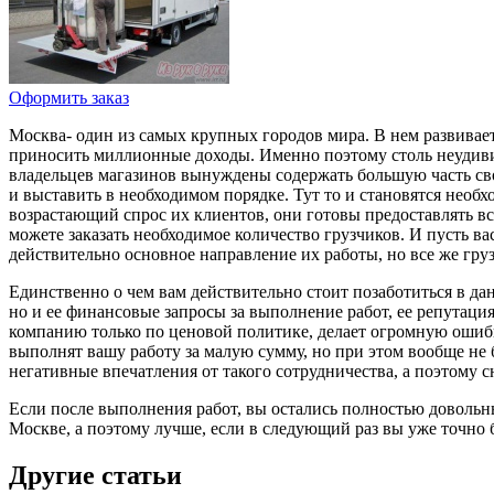
Оформить заказ
Москва- один из самых крупных городов мира. В нем развивае
приносить миллионные доходы. Именно поэтому столь неудивите
владельцев магазинов вынуждены содержать большую часть свое
и выставить в необходимом порядке. Тут то и становятся необ
возрастающий спрос их клиентов, они готовы предоставлять в
можете заказать необходимое количество грузчиков. И пусть в
действительно основное направление их работы, но все же груз
Единственно о чем вам действительно стоит позаботиться в да
но и ее финансовые запросы за выполнение работ, ее репутаци
компанию только по ценовой политике, делает огромную ошибк
выполнят вашу работу за малую сумму, но при этом вообще не 
негативные впечатления от такого сотрудничества, а поэтому 
Если после выполнения работ, вы остались полностью довольны
Москве, а поэтому лучше, если в следующий раз вы уже точно б
Другие статьи