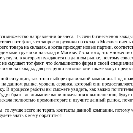
тся множество направлений бизнеса. Тысячи бизнесменов каждый
лен тот факт, что запрос «грузчики на склад в Москве» очень 
го товара на складах, а когда приходят новые партии, соответс
ходимыми грузчики на склад в Москве. Из-за того, что множеств
се услуги, в которых нуждаются на данном рынке, поэтому совс
ас не смущает тот факт, что большинство фирм в своей специали
чиков на склады, для разгрузки вагонов они также могут предос
нной ситуации, так это о выборе правильной компании. Под пра
я на данном рынке, уровень сервиса, который они предоставляют
у. В процессе работы вы сможете увидеть, как важно почтитель
будут брать во внимание ваши пожелания к выполнению, будут по
сначала полностью промониторьте и изучите данный рынок, почит
, то лучше всего не терять контакты данной компании, потому чт
удете знать к кому обратиться.