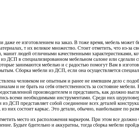
и даже ее изготовлением на заказ. В тоже время, мебель может 
 материалах, т их великое множество. Стоит отметить, что из-за
и, манит людей отличными качественными характеристиками, кот
 из ДСП в специализированном мебельном салоне или сделали сво
которые занимаются мебелью и с радостью помогут Вам в изготов
ткрытым. Сборка мебели из ДСП, если она осуществляется специ
твлена человеком не опытным и ранее не имевшим дело с подобн
оналам и не брать на себя ответственность за состояние мебели.
редоставленной производителем и представить, как должно выгля
ись всеми необходимыми инструментами. Среди них шуруповерт, 
 из ДСП представляет собой соединение всех деталей конструкц
 из них состоит каркас. Это детали, обычно, наибольшие по разм
тметить место их расположения маркером. При этом все должно 
ение. Будьте бдительно и аккуратны, тогда сборка мебели пройд