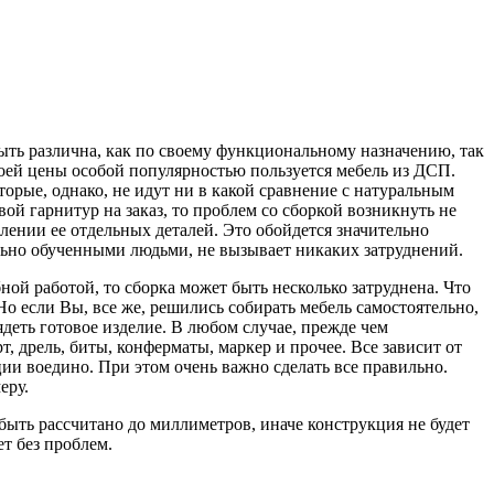
быть различна, как по своему функциональному назначению, так
 своей цены особой популярностью пользуется мебель из ДСП.
орые, однако, не идут ни в какой сравнение с натуральным
й гарнитур на заказ, то проблем со сборкой возникнуть не
лении ее отдельных деталей. Это обойдется значительно
ально обученными людьми, не вызывает никаких затруднений.
ой работой, то сборка может быть несколько затруднена. Что
 Но если Вы, все же, решились собирать мебель самостоятельно,
деть готовое изделие. В любом случае, прежде чем
дрель, биты, конферматы, маркер и прочее. Все зависит от
ии воедино. При этом очень важно сделать все правильно.
еру.
быть рассчитано до миллиметров, иначе конструкция не будет
ет без проблем.