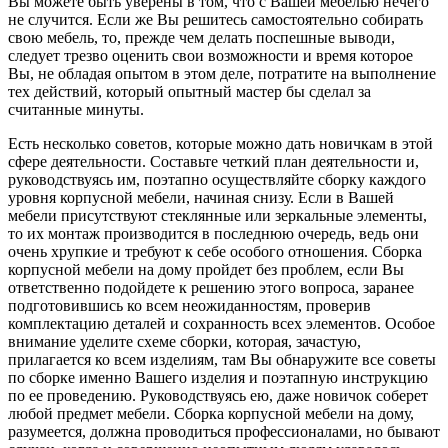
Вы можете быть уверены в том, что с Вашей мебелью нечего
не случится. Если же Вы решитесь самостоятельно собирать
свою мебель, то, прежде чем делать поспешные выводи,
следует трезво оценить свои возможности и время которое
Вы, не обладая опытом в этом деле, потратите на выполнение
тех действий, который опытный мастер бы сделал за
считанные минуты.
Есть несколько советов, которые можно дать новичкам в этой
сфере деятельности. Составьте четкий план деятельности и,
руководствуясь им, поэтапно осуществляйте сборку каждого
уровня корпусной мебели, начиная снизу. Если в Вашей
мебели присутствуют стеклянные или зеркальные элементы,
то их монтаж производится в последнюю очередь, ведь они
очень хрупкие и требуют к себе особого отношения. Сборка
корпусной мебели на дому пройдет без проблем, если Вы
ответственно подойдете к решению этого вопроса, заранее
подготовившись ко всем неожиданностям, проверив
комплектацию деталей и сохранность всех элементов. Особое
внимание уделите схеме сборки, которая, зачастую,
прилагается ко всем изделиям, там Вы обнаружите все советы
по сборке именно Вашего изделия и поэтапную инструкцию
по ее проведению. Руководствуясь ею, даже новичок соберет
любой предмет мебели. Сборка корпусной мебели на дому,
разумеется, должна проводиться профессионалами, но бывают