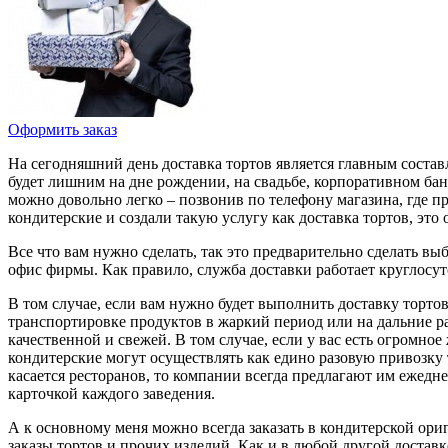
Оформить заказ
На сегодняшний день доставка тортов является главным состав
будет лишним на дне рождении, на свадьбе, корпоративном ба
можно довольно легко – позвонив по телефону магазина, где 
кондитерские и создали такую услугу как доставка тортов, это
Все что вам нужно сделать, так это предварительно сделать вы
офис фирмы. Как правило, служба доставки работает круглосуто
В том случае, если вам нужно будет выполнить доставку торто
транспортировке продуктов в жаркий период или на дальние ра
качественной и свежей. В том случае, если у вас есть огромно
кондитерские могут осуществлять как едино разовую привозку т
касается ресторанов, то компании всегда предлагают им ежед
карточкой каждого заведения.
А к основному меня можно всегда заказать в кондитерской ор
заказы тортов и прочих изделий. Как и в любой другой достав