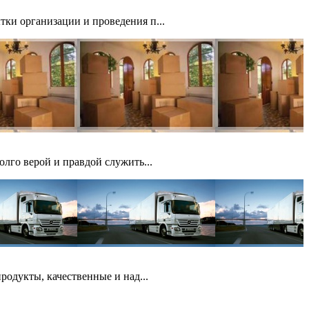
ки организации и проведения п...
лго верой и правдой служить...
родукты, качественные и над...