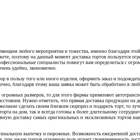
ляющим любого мероприятия и тожества, именно благодаря этой 
нкете, поэтому на данный момент доставка тортов пользуется о
профессиональные специалисты помогут вам определиться с огр
 очень удобно, экономично.
бор в пользу того или иного изделия, оформить заказ и подождат
чно, благодаря этому ваша заявка может быть обработано в любо
в огромных размеров, то для этого фирмы применяют автотранспо
сстояния. Нужно отметить, что прямая доставка продукции на до
е желание сделать своим близким сюрприз и подарить торт, то лу
орта на дом, так и всегда готовы к более длительному сотрудни
невную доставку самых оригинальных и эксклюзивных тортов наи
игинальную выпечку и пирожные. Возможность ежедневной доста
ке, при заказе тортов огромную роль играет своевременность дос