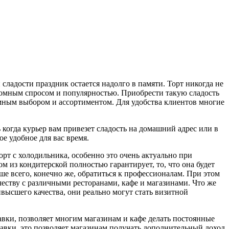
сладости праздник остается надолго в памяти. Торт никогда не
громным спросом и популярностью. Приобрести такую сладость
омным выбором и ассортиментом. Для удобства клиентов многие
ь когда курьер вам привезет сладость на домашний адрес или в
е удобное для вас время.
рт с холодильника, особенно это очень актуально при
м из кондитерской полностью гарантирует, то, что она будет
чше всего, конечно же, обратиться к профессионалам. При этом
честву с различными ресторанами, кафе и магазинами. Что же
высшего качества, они реально могут стать визитной
вки, позволяет многим магазинам и кафе делать постоянные
тавки, это позволяет магазинам получать дополнительный доход