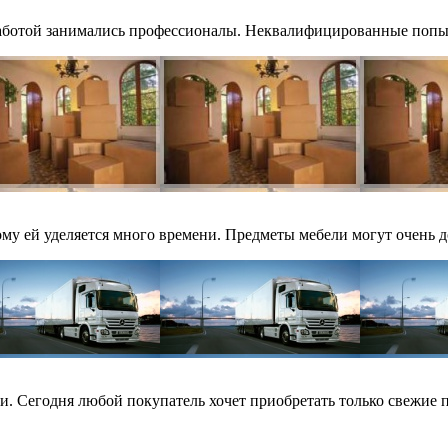
работой занимались профессионалы. Неквалифицированные попыт
му ей уделяется много времени. Предметы мебели могут очень до
и. Сегодня любой покупатель хочет приобретать только свежие п