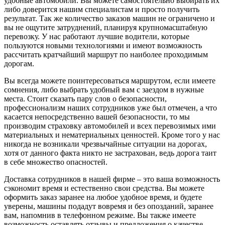
удобные автомобили. Вы можете самостоятельно выбирать их
либо доверится нашим специалистам и просто получить
результат. Так же количество заказов машин не ограничено и
вы не ощутите затруднений, планируя крупномасштабную
перевозку. У нас работают лучшие водители, которые
пользуются новыми технологиями и имеют возможность
рассчитать кратчайший маршрут по наиболее проходимым
дорогам.
Вы всегда можете поинтересоваться маршрутом, если имеете
сомнения, либо выбрать удобный вам с заездом в нужные
места. Стоит сказать пару слов о безопасности,
профессионализм наших сотрудников уже был отмечен, а что
касается непосредственно вашей безопасности, то мы
производим страховку автомобилей и всех перевозимых ими
материальных и нематериальных ценностей. Кроме того у нас
никогда не возникали чрезвычайные ситуации на дорогах,
хотя от данного факта никто не застрахован, ведь дорога таит
в себе множество опасностей.
Доставка сотрудников в нашей фирме – это ваша возможность
сэкономит время и естественно свои средства. Вы можете
оформить заказ заранее на любое удобное время, и будете
уверены, машины подадут вовремя и без опозданий, заранее
вам, напомнив в телефонном режиме. Вы также имеете
возможность оставлять отзывы и предложения о качестве