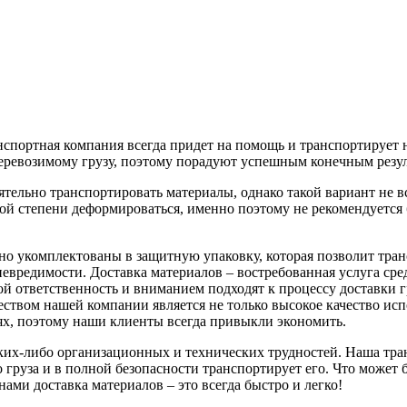
анспортная компания всегда придет на помощь и транспортируе
 перевозимому грузу, поэтому порадуют успешным конечным рез
ятельно транспортировать материалы, однако такой вариант не в
ой степени деформироваться, именно поэтому не рекомендуется б
но укомплектованы в защитную упаковку, которая позволит тран
 невредимости. Доставка материалов – востребованная услуга с
ой ответственность и вниманием подходят к процессу доставки гру
ством нашей компании является не только высокое качество исп
ях, поэтому наши клиенты всегда привыкли экономить.
каких-либо организационных и технических трудностей. Наша тр
о груза и в полной безопасности транспортирует его. Что может
нами доставка материалов – это всегда быстро и легко!