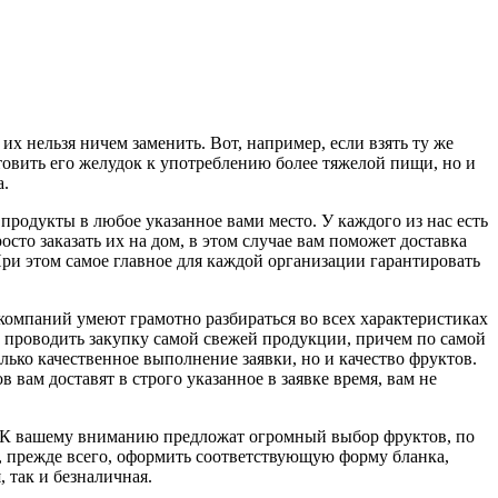
х нельзя ничем заменить. Вот, например, если взять ту же
овить его желудок к употреблению более тяжелой пищи, но и
а.
продукты в любое указанное вами место. У каждого из нас есть
сто заказать их на дом, в этом случае вам поможет доставка
и этом самое главное для каждой организации гарантировать
омпаний умеют грамотно разбираться во всех характеристиках
де проводить закупку самой свежей продукции, причем по самой
ко качественное выполнение заявки, но и качество фруктов.
 вам доставят в строго указанное в заявке время, вам не
но. К вашему вниманию предложат огромный выбор фруктов, по
о, прежде всего, оформить соответствующую форму бланка,
, так и безналичная.