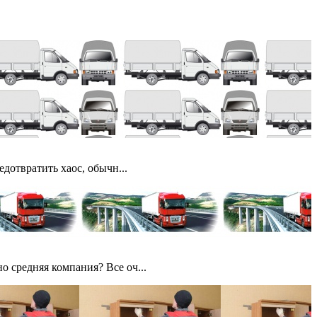
дотвратить хаос, обычн...
 средняя компания? Все оч...