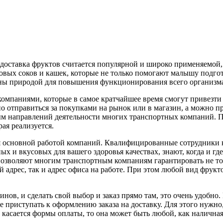
оставка фруктов считается популярной и широко применяемой, и
овых соков и кашек, которые не только помогают малышу подгот
ны природой для повышения функционирования всего организм
омпаниями, которые в самое кратчайшее время смогут привезти 
 отправиться за покупками на рынок или в магазин, а можно про
м направлений деятельности многих транспортных компаний. Пр
ая реализуется.
я основной работой компаний. Квалифицированные сотрудники к
ых и вкусовых для вашего здоровья качествах, знают, когда и г
зволяют многим транспортным компаниям гарантировать не толь
адрес, так и адрес офиса на работе. При этом любой вид фруктов
зинов, и сделать свой выбор и заказ прямо там, это очень удоб
те приступать к оформлению заказа на доставку. Для этого нужн
же касается формы оплаты, то она может быть любой, как наличная