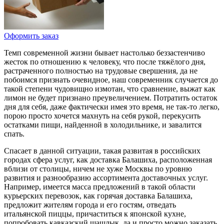
Оформить заказ
Темп современной жизни бывает настолько беззастенчиво
жесток по отношению к человеку, что после тяжёлого дня,
растраченного полностью на трудовые свершения, да не
побоимся признать очевидное, наш современник случается до
такой степени чудовищно измотан, что сравнение, выжат как
лимон не будет признано преувеличением. Потратить остаток
дня для себя, даже фактически имея это время, не так-то легко,
порою просто хочется махнуть на себя рукой, перекусить
остатками пищи, найденной в холодильнике, и завалится
спать.
Спасает в данной ситуации, такая развитая в российских
городах сфера услуг, как доставка Балашиха, расположенная
вблизи от столицы, ничем не хуже Москвы по уровню
развития и разнообразию ассортимента доставочных услуг.
Например, имеется масса предложений в такой области
курьерских перевозок, как горячая доставка Балашиха,
предложит жителям города и его гостям, отведать
итальянской пиццы, причаститься к японской кухне,
попробовать кавказский шашлык, да и просто можно заказать