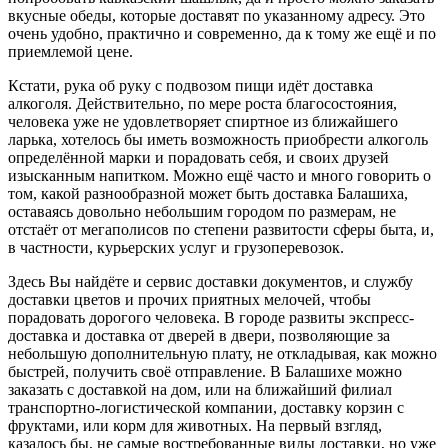
вкусные обеды, которые доставят по указанному адресу. Это
очень удобно, практично и современно, да к тому же ещё и по
приемлемой цене.
Кстати, рука об руку с подвозом пищи идёт доставка
алкоголя. Действительно, по мере роста благосостояния,
человека уже не удовлетворяет спиртное из ближайшего
ларька, хотелось бы иметь возможность приобрести алкоголь
определённой марки и порадовать себя, и своих друзей
изысканным напитком. Можно ещё часто и много говорить о
том, какой разнообразной может быть доставка Балашиха,
оставаясь довольно небольшим городом по размерам, не
отстаёт от мегаполисов по степени развитости сферы быта, и,
в частности, курьерских услуг и грузоперевозок.
Здесь Вы найдёте и сервис доставки документов, и службу
доставки цветов и прочих приятных мелочей, чтобы
порадовать дорогого человека. В городе развиты экспресс-
доставка и доставка от дверей в двери, позволяющие за
небольшую дополнительную плату, не откладывая, как можно
быстрей, получить своё отправление. В Балашихе можно
заказать с доставкой на дом, или на ближайший филиал
транспортно-логистической компании, доставку корзин с
фруктами, или корм для животных. На первый взгляд,
казалось бы, не самые востребованные виды доставки, но уже