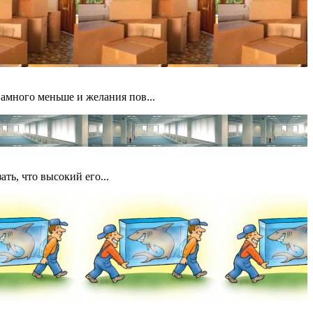
амного меньше и желания пов...
ать, что высокий его...