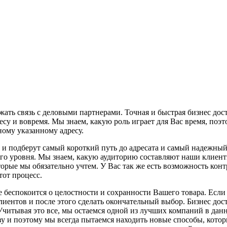
ать связь с деловыми партнерами. Точная и быстрая бизнес дост
ресу и вовремя. Мы знаем, какую роль играет для Вас время, поэ
ному указанному адресу.
и подберут самый короткий путь до адресата и самый надежный
окого уровня. Мы знаем, какую аудиторию составляют наши клие
орые мы обязательно учтем. У Вас так же есть возможность конт
тот процесс.
 беспокоится о целостности и сохранности Вашего товара. Если 
иентов и после этого сделать окончательный выбор. Бизнес дост
. Учитывая это все, мы остаемся одной из лучших компаний в да
ву и поэтому мы всегда пытаемся находить новые способы, кото