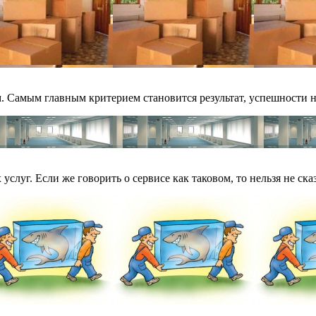
. Самым главным критерием становится результат, успешности н
слуг. Если же говорить о сервисе как таковом, то нельзя не сказ