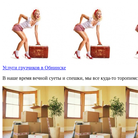
Услуги грузчиков в Обнинске
В наше время вечной суеты и спешки, мы все куда-то торопимс