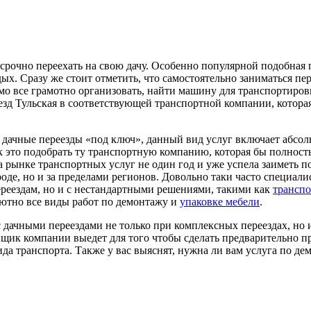
 срочно переехать на свою дачу. Особенно популярной подобная 
х. Сразу же стоит отметить, что самостоятельно заниматься пере
имо все грамотно организовать, найти машину для транспортиров
езд Тульская в соответствующей транспортной компании, которая
 дачные переезды «под ключ», данный вид услуг включает абсол
 так это подобрать ту транспортную компанию, которая бы полно
на рынке транспортных услуг не один год и уже успела заиметь
оде, но и за пределами регионов. Довольно таки часто специал
ереездам, но и с нестандартными решениями, такими как
транспо
лютно все виды работ по демонтажу и
упаковке мебели
.
дачными переездами не только при комплексных переездах, но и 
щик компании выедет для того чтобы сделать предварительно пр
ида транспорта. Также у вас выяснят, нужна ли вам услуга по д