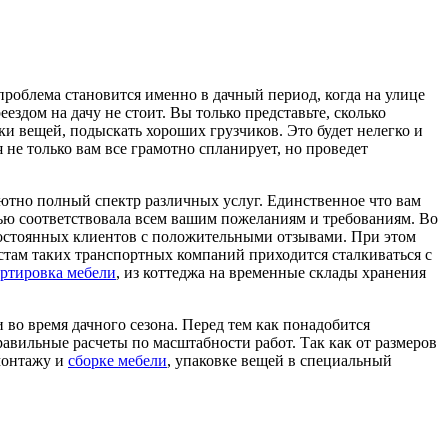
проблема становится именно в дачный период, когда на улице
ездом на дачу не стоит. Вы только представьте, сколько
ки вещей, подыскать хороших грузчиков. Это будет нелегко и
 не только вам все грамотно спланирует, но проведет
ютно полный спектр различных услуг. Единственное что вам
стью соответствовала всем вашим пожеланиям и требованиям. Во
 постоянных клиентов с положительными отзывами. При этом
истам таких транспортных компаний приходится сталкиваться с
ртировка мебели
, из коттеджа на временные склады хранения
во время дачного сезона. Перед тем как понадобится
авильные расчеты по масштабности работ. Так как от размеров
емонтажу и
сборке мебели
, упаковке вещей в специальный