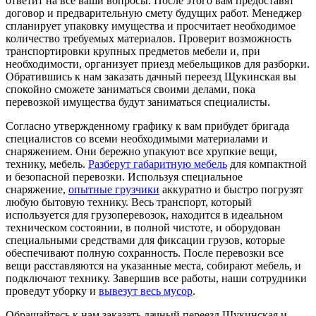
ответит на все ваши вопросы. После этого вам предоставят
договор и предварительную смету будущих работ. Менеджер
спланирует упаковку имущества и просчитает необходимое
количество требуемых материалов. Проверит возможность
транспортировки крупных предметов мебели и, при
необходимости, организует приезд мебельщиков для разборки.
Обратившись к нам заказать дачный переезд Щукинская вы
спокойно сможете заниматься своими делами, пока
перевозкой имущества будут заниматься специалисты.
Согласно утвержденному графику к вам прибудет бригада
специалистов со всеми необходимыми материалами и
снаряжением. Они бережно упакуют все хрупкие вещи,
технику, мебель.
Разберут габаритную мебель
для компактной
и безопасной перевозки. Используя специальное
снаряжение,
опытные грузчики
аккуратно и быстро погрузят
любую бытовую технику. Весь транспорт, который
используется для грузоперевозок, находится в идеальном
техническом состоянии, в полной чистоте, и оборудован
специальными средствами для фиксации грузов, которые
обеспечивают полную сохранность. После перевозки все
вещи расставляются на указанные места, собирают мебель, и
подключают технику. Завершив все работы, наши сотрудники
проведут уборку и
вывезут весь мусор
.
Обращайтесь к нам заказать дачный переезд Щукинская и