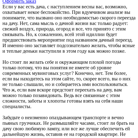
Оформить заказ
Если у вас есть дача, с наступлением весны вас, возможно,
охватывает некое беспокойство. При вдумчивом анализе вы
понимаете, что вызвано оно необходимостью скорого переезда
на дачу. Нет, сама мысль о дачной жизни вас только радует:
свежий воздух, природа, огород и все, что принято с этим
связывать. Но, к сожалению, всей этой идиллии будет
предшествовать мероприятие под названием дачный переезд.
И именно оно заставляет подсознательно желать, чтобы ясные
и теплые деньки наступили в этом году как можно позже.
Но стоит ли желать себе и окружающим плохой погоды
только потому, что вы понятия не имеете об уровне
современных мувинговых услуг? Конечно, нет. Тем более,
если вы находитесь на этом сайте, то, скорее всего, вы о них
не только слышали, но и собираетесь ими воспользоваться.
Что ж, если вам вскоре предстоит переехать на дачу, вам
можно только позавидовать. Ведь все связанные с этим
сложности, заботы и хлопоты готовы взять на себя наши
специалисты.
Забудьте о неизменно опаздывающем транспорте и вечно
пьяных грузчиках. Не размышляйте часами, стоит ли брать на
дачу свою любимую лампу, или все же лучше обеспечить ей
дальнейшую жизнь, оставив ее на городской квартире. Не